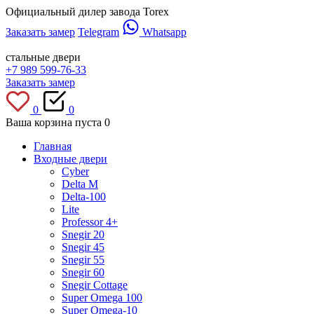
Официальный дилер завода Torex
Заказать замер
Telegram
Whatsapp
стальные двери
+7 989 599-76-33
Заказать замер
0
0
Ваша корзина пуста
0
Главная
Входные двери
Cyber
Delta M
Delta-100
Lite
Professor 4+
Snegir 20
Snegir 45
Snegir 55
Snegir 60
Snegir Cottage
Super Omega 100
Super Omega-10