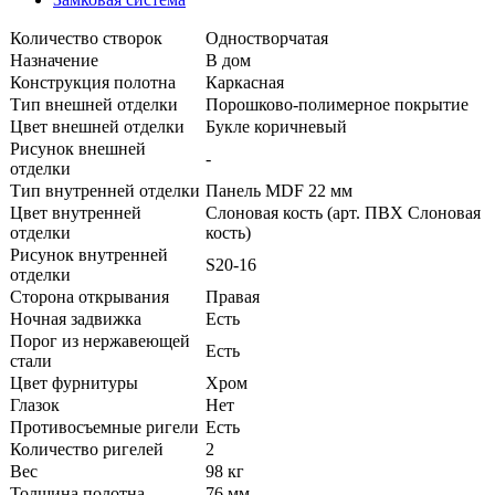
Количество створок
Одностворчатая
Назначение
В дом
Конструкция полотна
Каркасная
Тип внешней отделки
Порошково-полимерное покрытие
Цвет внешней отделки
Букле коричневый
Рисунок внешней
-
отделки
Тип внутренней отделки
Панель MDF 22 мм
Цвет внутренней
Слоновая кость (арт. ПВХ Слоновая
отделки
кость)
Рисунок внутренней
S20-16
отделки
Сторона открывания
Правая
Ночная задвижка
Есть
Порог из нержавеющей
Есть
стали
Цвет фурнитуры
Хром
Глазок
Нет
Противосъемные ригели
Есть
Количество ригелей
2
Вес
98 кг
Толщина полотна
76 мм