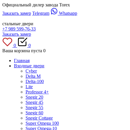
Официальный дилер завода Torex
Заказать замер
Telegram
Whatsapp
стальные двери
+7 989 599-76-33
Заказать замер
0
0
Ваша корзина пуста
0
Главная
Входные двери
Cyber
Delta M
Delta-100
Lite
Professor 4+
Snegir 20
Snegir 45
Snegir 55
Snegir 60
Snegir Cottage
Super Omega 100
Super Omega-10