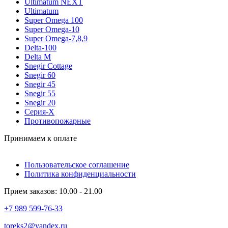
Ultimatum NEXT
Ultimatum
Super Omega 100
Super Omega-10
Super Omega-7,8,9
Delta-100
Delta M
Snegir Cottage
Snegir 60
Snegir 45
Snegir 55
Snegir 20
Серия-X
Противопожарные
Принимаем к оплате
Пользовательское соглашение
Политика конфиденциальности
Прием заказов: 10.00 - 21.00
+7 989 599-76-33
toreks2@yandex.ru