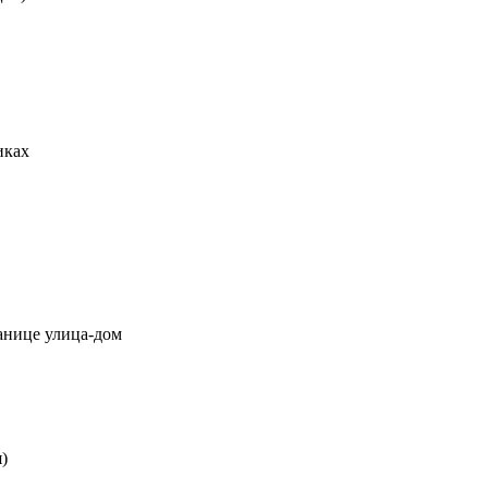
иках
ранице улица-дом
)