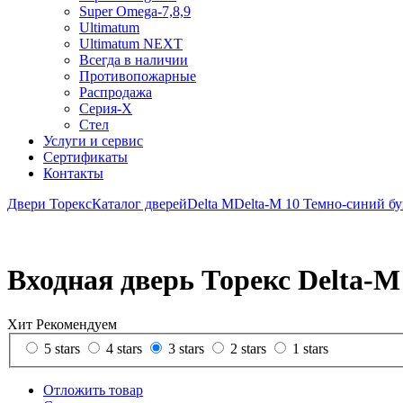
Super Omega-7,8,9
Ultimatum
Ultimatum NEXT
Всегда в наличии
Противопожарные
Распродажа
Серия-X
Стел
Услуги и сервис
Сертификаты
Контакты
Двери Торекс
Каталог дверей
Delta M
Delta-M 10 Темно-синий б
Входная дверь Торекс Delta-M
Хит
Рекомендуем
5 stars
4 stars
3 stars
2 stars
1 stars
Отложить товар