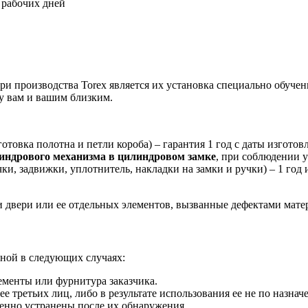
 рабочих дней
и производства Torex является их установка специально обуче
у вам и вашим близким.
отовка полотна и петли короба) – гарантия 1 год с даты изготов
индрового механизма в цилиндровом замке
, при соблюдении у
и, задвижки, уплотнитель, накладки на замки и ручки) – 1 год
и двери или ее отдельных элементов, вызванные дефектами мате
ьной в следующих случаях:
менты или фурнитура заказчика.
е третьих лиц, либо в результате использования ее не по назнач
енно устранены после их обнаружения.