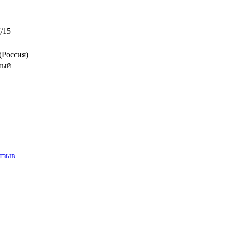
/15
(Россия)
ный
тзыв