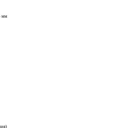
6 мм
ция)