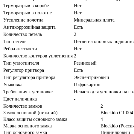
Терморазрыв в коробе
Нет
Терморазрыв в полотне
Нет
Утепление полотна
Минеральная плита
Антикоррозийная защита
Есть
Количество петель
2
Тип петель
Петли на опорных подшипн
Ребра жесткости
Нет
Количество контуров уплотнения
2
Тип уплотнителя
Резиновый
Регулятор притвора
Есть
Тип регулятора притвора
Эксцентриковый
Упаковка
Гофрокартон
Требования к установке
Нечасто для установки на г
Цвет наличника
-
Количество замков
2
Замок основной (нижний)
Blockido C1 004
Класс защиты основного замка
4
Марка основного замка
Blockido (Россия
Тип основного замка
Цилиндровый