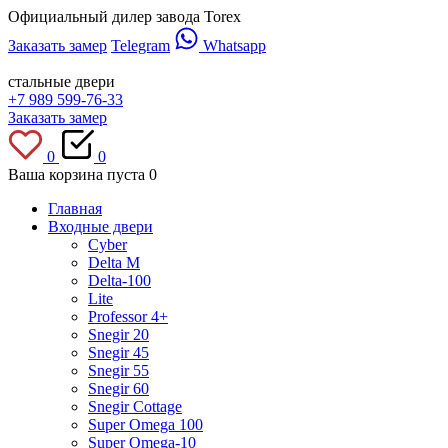
Официальный дилер завода Torex
Заказать замер
Telegram
Whatsapp
стальные двери
+7 989 599-76-33
Заказать замер
0
0
Ваша корзина пуста
0
Главная
Входные двери
Cyber
Delta M
Delta-100
Lite
Professor 4+
Snegir 20
Snegir 45
Snegir 55
Snegir 60
Snegir Cottage
Super Omega 100
Super Omega-10