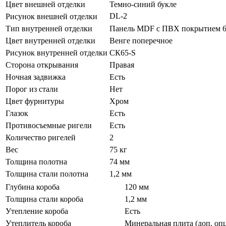
Цвет внешней отделки
Темно-синий букле
DL-2
Рисунок внешней отделки
Тип внутренней отделки
Панель MDF с ПВХ покрытием 
Цвет внутренней отделки
Венге поперечное
Рисунок внутренней отделки
СК65-S
Сторона открывания
Правая
Ночная задвижка
Есть
Порог из стали
Нет
Цвет фурнитуры
Хром
Глазок
Есть
Противосъемные ригели
Есть
Количество ригелей
2
Вес
75 кг
Толщина полотна
74 мм
Толщина стали полотна
1,2 мм
Глубина короба
120 мм
Толщина стали короба
1,2 мм
Утепление короба
Есть
Утеплитель короба
Минеральная плита (доп. оп