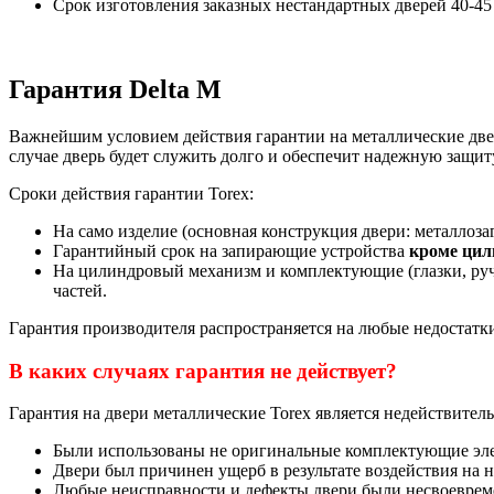
Срок изготовления заказных нестандартных дверей 40-45
Гарантия Delta M
Важнейшим условием действия гарантии на металлические двер
случае дверь будет служить долго и обеспечит надежную защит
Сроки действия гарантии Torex:
На само изделие (основная конструкция двери: металлозаг
Гарантийный срок на запирающие устройства
кроме цил
На цилиндровый механизм и комплектующие (глазки, ручк
частей.
Гарантия производителя распространяется на любые недостатк
В каких случаях гарантия не действует?
Гарантия на двери металлические Torex является недействител
Были использованы не оригинальные комплектующие эле
Двери был причинен ущерб в результате воздействия на не
Любые неисправности и дефекты двери были несвоеврем