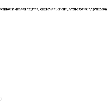
енная замковая группа, система “Зацеп”, технология “Армиров
е