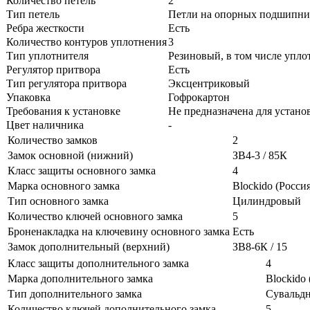
Количество петель
2
Тип петель
Петли на опорных подшипни
Ребра жесткости
Есть
Количество контуров уплотнения
3
Тип уплотнителя
Резиновый, в том числе упло
Регулятор притвора
Есть
Тип регулятора притвора
Эксцентриковый
Упаковка
Гофрокартон
Требования к установке
Не предназначена для устано
Цвет наличника
-
Количество замков
2
Замок основной (нижний)
ЗВ4-3 / 85К
Класс защиты основного замка
4
Марка основного замка
Blockido (Россия
Тип основного замка
Цилиндровый
Количество ключей основного замка
5
Броненакладка на ключевину основного замка
Есть
Замок дополнительный (верхний)
ЗВ8-6К / 15
Класс защиты дополнительного замка
4
Марка дополнительного замка
Blockido 
Тип дополнительного замка
Сувальд
Количество ключей дополнительного замка
5