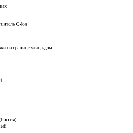
ках
тнитель Q-lon
вки на границе улица-дом
)
(Россия)
ный