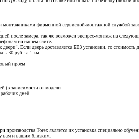
 по QR-коду, оплата по ссылке или оплата по безналу (любой до
ми монтажниками фирменной сервисной-монтажной службой за
.
 дней после замера. так же возможен экспрес-монтаж на следующ
лефонам на нашем сайте.
 двери". Если дверь доставляется БЕЗ установки, то стоимость д
- 30 руб. за 1 км.
товый проем
ей (в зависимости от модели
 рабочих дней
и производства Torex является их установка специально обуче
у вам и вашим близким.