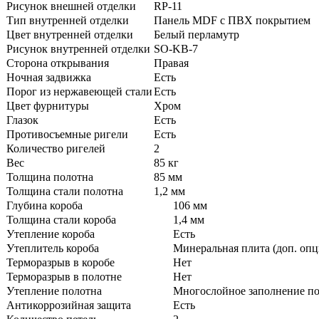
Рисунок внешней отделки
RP-11
Тип внутренней отделки
Панель MDF с ПВХ покрытием
Цвет внутренней отделки
Белый перламутр
Рисунок внутренней отделки
SO-KB-7
Сторона открывания
Правая
Ночная задвижка
Есть
Порог из нержавеющей стали
Есть
Цвет фурнитуры
Хром
Глазок
Есть
Противосъемные ригели
Есть
Количество ригелей
2
Вес
85 кг
Толщина полотна
85 мм
Толщина стали полотна
1,2 мм
Глубина короба
106 мм
Толщина стали короба
1,4 мм
Утепление короба
Есть
Утеплитель короба
Минеральная плита (доп. опц
Терморазрыв в коробе
Нет
Терморазрыв в полотне
Нет
Утепление полотна
Многослойное заполнение пол
Антикоррозийная защита
Есть