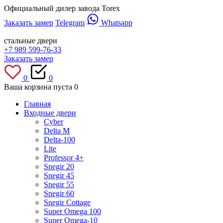
Официальный дилер завода Torex
Заказать замер
Telegram
Whatsapp
стальные двери
+7 989 599-76-33
Заказать замер
0
0
Ваша корзина пуста
0
Главная
Входные двери
Cyber
Delta M
Delta-100
Lite
Professor 4+
Snegir 20
Snegir 45
Snegir 55
Snegir 60
Snegir Cottage
Super Omega 100
Super Omega-10