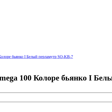
Колоре бьянко I Белый перламутр SO-KB-7
Omega 100 Колоре бьянко I Бе