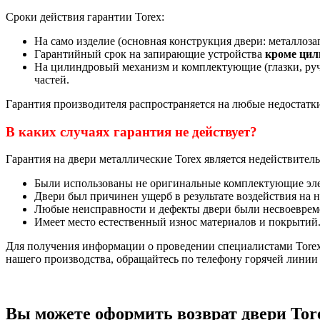
Сроки действия гарантии Torex:
На само изделие (основная конструкция двери: металлозаг
Гарантийный срок на запирающие устройства
кроме цил
На цилиндровый механизм и комплектующие (глазки, ручк
частей.
Гарантия производителя распространяется на любые недостатк
В каких случаях гарантия не действует?
Гарантия на двери металлические Torex является недействител
Были использованы не оригинальные комплектующие эле
Двери был причинен ущерб в результате воздействия на не
Любые неисправности и дефекты двери были несвоеврем
Имеет место естественный износ материалов и покрытий
Для получения информации о проведении специалистами Torex
нашего производства, обращайтесь по телефону горячей лини
Вы можете оформить возврат двери Tor