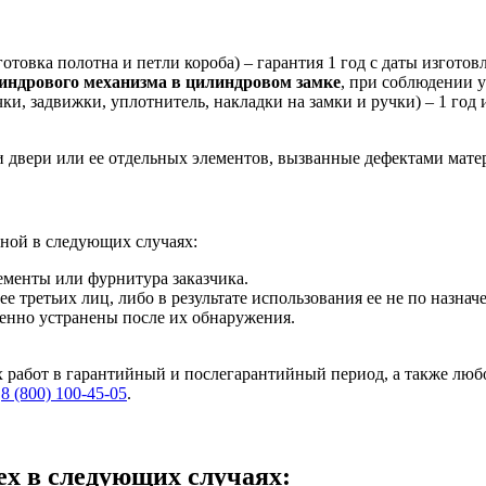
отовка полотна и петли короба) – гарантия 1 год с даты изготов
индрового механизма в цилиндровом замке
, при соблюдении у
и, задвижки, уплотнитель, накладки на замки и ручки) – 1 год
и двери или ее отдельных элементов, вызванные дефектами мате
ьной в следующих случаях:
менты или фурнитура заказчика.
е третьих лиц, либо в результате использования ее не по назнач
енно устранены после их обнаружения.
.
 работ в гарантийный и послегарантийный период, а также лю
и
8 (800) 100-45-05
.
ex в следующих случаях: